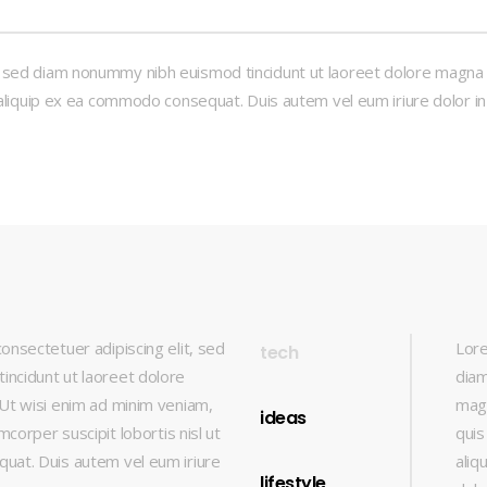
, sed diam nonummy nibh euismod tincidunt ut laoreet dolore magna a
ut aliquip ex ea commodo consequat. Duis autem vel eum iriure dolor i
onsectetuer adipiscing elit, sed
Lore
tech
ncidunt ut laoreet dolore
diam
Ut wisi enim ad minim veniam,
magn
ideas
mcorper suscipit lobortis nisl ut
quis
uat. Duis autem vel eum iriure
aliq
lifestyle