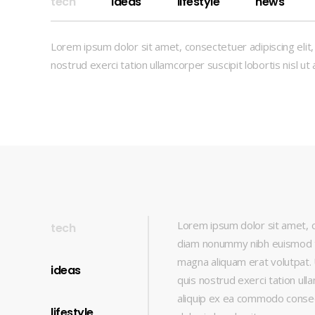
tech
ideas
lifestyle
news
Lorem ipsum dolor sit amet, consectetuer adipiscing elit
nostrud exerci tation ullamcorper suscipit lobortis nisl 
Lorem ipsum dolor sit amet, c
tech
diam nonummy nibh euismod ti
magna aliquam erat volutpat. 
ideas
quis nostrud exerci tation ulla
aliquip ex ea commodo conseq
lifestyle