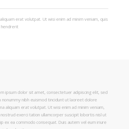
liquam erat volutpat. Ut wisi enim ad minim veniam, quis
n hendrerit
m ipsum dolor sit amet, consectetuer adipiscing elit, sed
 nonummy nibh euismod tincidunt ut laoreet dolore
a aliquam erat volutpat. Ut wisi enim ad minim veniam,
 nostrud exerci tation ullamcorper suscipit lobortis nisl ut
uip ex ea commodo consequat. Duis autem vel eum iriure