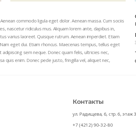
t. Aenean commodo ligula eget dolor. Aenean massa. Cum sociis
, nascetur ridiculus mus. Aliquam lorem ante, dapibus in,
 metus varius laoreet. Quisque rutrum. Aenean imperdiet. Etiam
isi. Nam eget dui. Etiam rhoncus. Maecenas tempus, tellus eget
dipiscing sem neque. Donec quam felis, ultricies nec,
quis enim. Donec pede justo, fringilla vel, aliquet nec,
Контакты
ул. Радищева, 6, стр. 6, этаж 
+7 (4212) 90-32-80