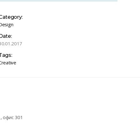
Category:
Design
Date:
30.01.2017
Tags:
Creative
3, офис 301