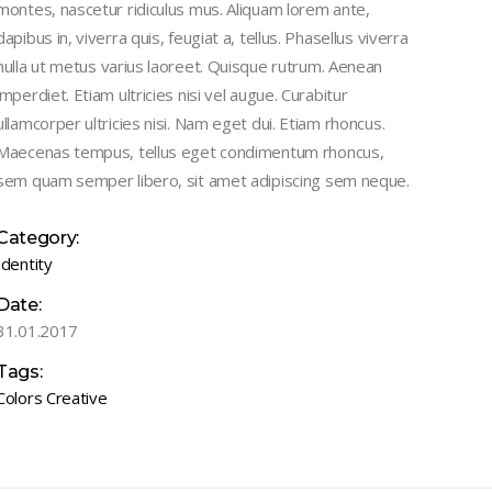
montes, nascetur ridiculus mus. Aliquam lorem ante,
dapibus in, viverra quis, feugiat a, tellus. Phasellus viverra
nulla ut metus varius laoreet. Quisque rutrum. Aenean
imperdiet. Etiam ultricies nisi vel augue. Curabitur
ullamcorper ultricies nisi. Nam eget dui. Etiam rhoncus.
Maecenas tempus, tellus eget condimentum rhoncus,
sem quam semper libero, sit amet adipiscing sem neque.
Category:
Identity
Date:
31.01.2017
Tags:
Colors
Creative