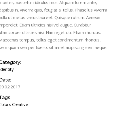
montes, nascetur ridiculus mus. Aliquam lorem ante,
dapibus in, viverra quis, feugiat a, tellus. Phasellus viverra
nulla ut metus varius laoreet. Quisque rutrum. Aenean
imperdiet. Etiam ultricies nisi vel augue. Curabitur
ullamcorper ultricies nisi. Nam eget dui. Etiam rhoncus.
Maecenas tempus, tellus eget condimentum rhoncus,
sem quam semper libero, sit amet adipiscing sem neque.
Category:
Identity
Date:
09.02.2017
Tags:
Colors
Creative