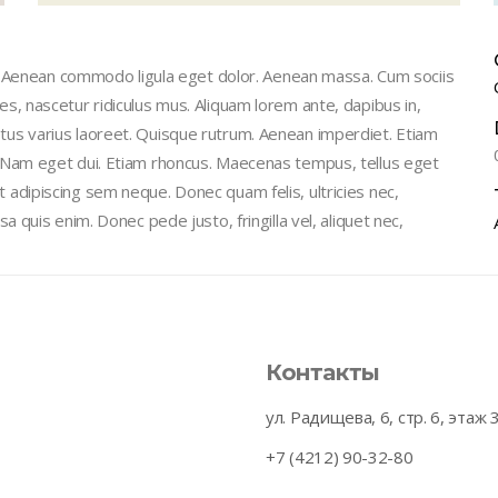
t. Aenean commodo ligula eget dolor. Aenean massa. Cum sociis
, nascetur ridiculus mus. Aliquam lorem ante, dapibus in,
 metus varius laoreet. Quisque rutrum. Aenean imperdiet. Etiam
isi. Nam eget dui. Etiam rhoncus. Maecenas tempus, tellus eget
dipiscing sem neque. Donec quam felis, ultricies nec,
quis enim. Donec pede justo, fringilla vel, aliquet nec,
Контакты
ул. Радищева, 6, стр. 6, этаж 
+7 (4212) 90-32-80