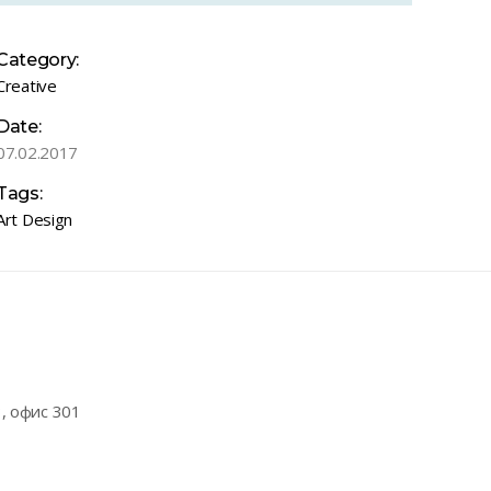
Category:
Creative
Date:
07.02.2017
Tags:
Art
Design
3, офис 301