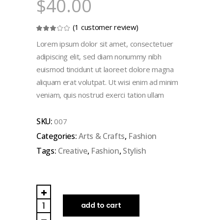
$
40.00
(
1
customer review)
Rated
1
3.00
out
Lorem ipsum dolor sit amet, consectetuer
of
5
adipiscing elit, sed diam nonummy nibh
based
on
euismod tincidunt ut laoreet dolore magna
customer
rating
aliquam erat volutpat. Ut wisi enim ad minim
veniam, quis nostrud exerci tation ullam
SKU:
007
Categories:
Arts & Crafts
,
Fashion
Tags:
Creative
,
Fashion
,
Stylish
Strawberrylicious
quantity
add to cart