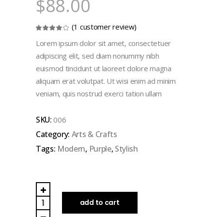
$
88.00
(
1
customer review)
Rated
1
4.00
out
Lorem ipsum dolor sit amet, consectetuer
of 5
based
adipiscing elit, sed diam nonummy nibh
on
customer
euismod tincidunt ut laoreet dolore magna
rating
aliquam erat volutpat. Ut wisi enim ad minim
veniam, quis nostrud exerci tation ullam
SKU:
006
Category:
Arts & Crafts
Tags:
Modern
,
Purple
,
Stylish
Sunset
Poster
add to cart
quantity