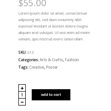
$
55.00
Lorem ipsum dolor sit amet, consectetuer
adipiscing elit, sed diam nonummy nibh
euismod tincidunt ut laoreet dolore magna
aliquam erat volutpat. Ut wisi enim ad minim
veniam, quis nostrud exerci tation ullam
SKU:
013
Categories:
Arts & Crafts
,
Fashion
Tags:
Creative
,
Poster
Fruit
Pattern
add to cart
quantity