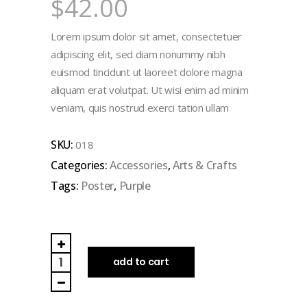
$
42.00
Lorem ipsum dolor sit amet, consectetuer
adipiscing elit, sed diam nonummy nibh
euismod tincidunt ut laoreet dolore magna
aliquam erat volutpat. Ut wisi enim ad minim
veniam, quis nostrud exerci tation ullam
SKU:
018
Categories:
Accessories
,
Arts & Crafts
Tags:
Poster
,
Purple
Colorful
Poster
add to cart
quantity