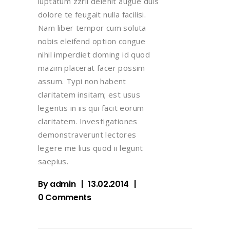
luptatum zzril delenit augue duis
dolore te feugait nulla facilisi.
Nam liber tempor cum soluta
nobis eleifend option congue
nihil imperdiet doming id quod
mazim placerat facer possim
assum. Typi non habent
claritatem insitam; est usus
legentis in iis qui facit eorum
claritatem. Investigationes
demonstraverunt lectores
legere me lius quod ii legunt
saepius.
By
admin
13.02.2014
0 Comments