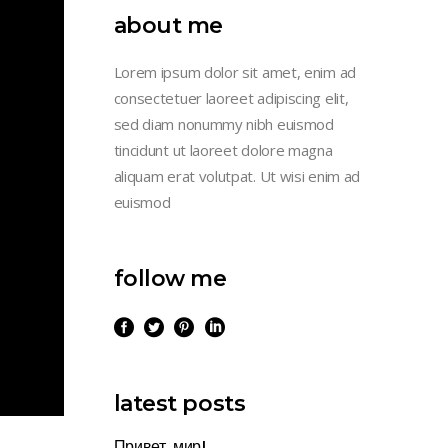
about me
Lorem ipsum dolor sit amet, enim ad
consectetuer laoreet adipiscing elit,
sed diam nonummy nibh euismod
tincidunt ut laoreet dolore magna
aliquam erat volutpat. Ut wisi enim ad
euismod
follow me
latest posts
Привет, мир!